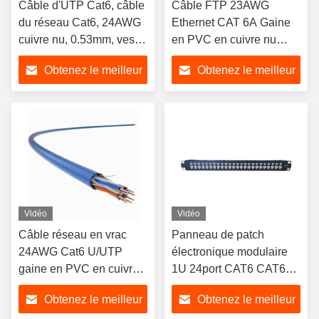
Câble d'UTP Cat6, câble
Câble FTP 23AWG
du réseau Cat6, 24AWG
Ethernet CAT 6A Gaine
cuivre nu, 0.53mm, veste
en PVC en cuivre nu
de PVC
solide
Obtenez le meilleur
Obtenez le meilleur
prix
prix
Vidéo
Vidéo
Câble réseau en vrac
Panneau de patch
24AWG Cat6 U/UTP
électronique modulaire
gaine en PVC en cuivre
1U 24port CAT6 CAT6A
nu
réseau
Obtenez le meilleur
Obtenez le meilleur