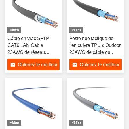
Vidéo
Vidéo
Câble en vrac SFTP
Veste nue tactique de
CAT6 LAN Cable
l'en cuivre TPU d'Oudoor
23AWG de réseau
23AWG de câble du
puisque LSZH lié croisé
câble Cat6 de réseau
Obtenez le meilleur
Obtenez le meilleur
prix
prix
Vidéo
Vidéo