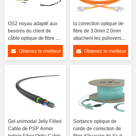
OS2 noyau adapté aux
la correction optique de
besoins du client de
fibre de 3.0mm 2.0mm
câble optique de fibre de
attachent les pullovers
l'épine dorsale MPO
recto de fibre de mode
Obtenez le meilleur
Obtenez le meilleur
unitaire
prix
prix
Gel unimodal Jelly Filled
Sortance optique de
Cable de PSP Armor
corde de correction de
Indoor Fiber Optic Cable
fibre d'évasion de Sc de