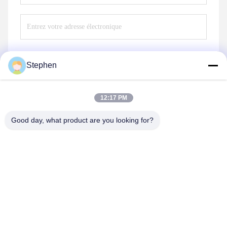
Stephen
Envoyez
12:17 PM
Good day, what product are you looking for?
TC Smart Systems Group
dszb2@tcgroup.com.cn
86--15601820477
No.618, Guangxing Rd, secteur de Songjiang, Changhaï,
P.R. China