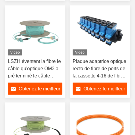
prix
prix
Vidéo
Vidéo
LSZH éventent la fibre le
Plaque adaptrice optique
câble qu'optique OM3 a
recto de fibre de ports de
pré terminé le câble
la cassette 4-16 de fibre
optique de fibre
de duplex
Obtenez le meilleur
Obtenez le meilleur
prix
prix