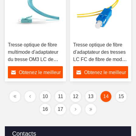
Tresse optique de fibre
Tresse optique de fibre
multimode d'adaptateur
d'adaptateur des tresses
du tresse OM3 LC de
LC FC de fibre de mode
fibre de PVC
unitaire d'applications de
Obtenez le meilleur
Obtenez le meilleur
gaine de PVC
prix
prix
10
11
12
13
14
15
16
17
Contacts