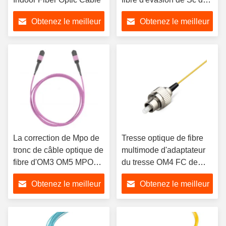
câble de fibre de PVC
Obtenez le meilleur
Obtenez le meilleur
LSZH Mpo
prix
prix
La correction de Mpo de
Tresse optique de fibre
tronc de câble optique de
multimode d'adaptateur
fibre d'OM3 OM5 MPO
du tresse OM4 FC de
attachent des cordes de
fibre de gaine de PVC
Obtenez le meilleur
Obtenez le meilleur
correction de Data
Center
prix
prix