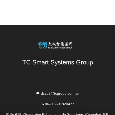
TC Smart Systems Group
dszb2@tcgroup.com.cn
86--15601820477
No.618, Guangxing Rd, secteur de Songjiang, Changhaï, P.R.