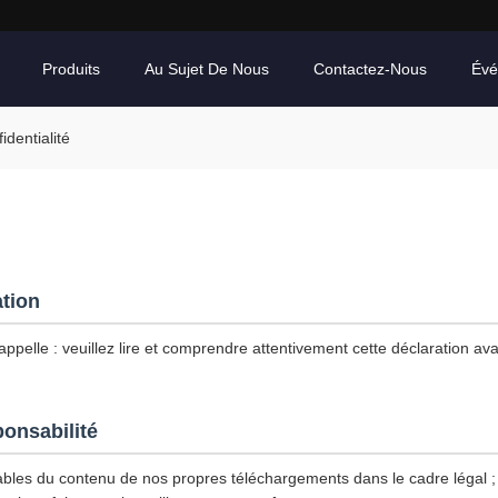
Produits
Au Sujet De Nous
Contactez-Nous
Évé
dentialité
ation
ppelle : veuillez lire et comprendre attentivement cette déclaration avan
ponsabilité
les du contenu de nos propres téléchargements dans le cadre légal