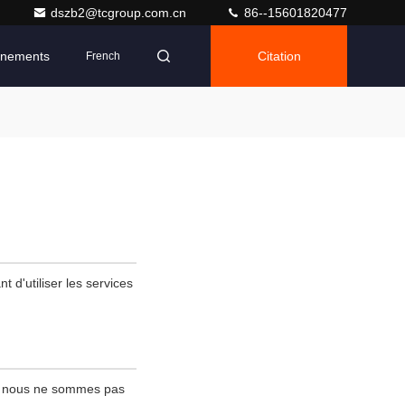
dszb2@tcgroup.com.cn
86--15601820477
nements
Citation
French
t d'utiliser les services
 ; nous ne sommes pas