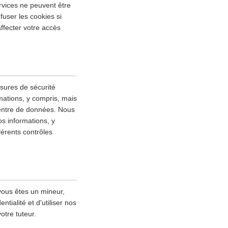
rvices ne peuvent être
fuser les cookies si
ffecter votre accès
esures de sécurité
mations, y compris, mais
 centre de données. Nous
s informations, y
fférents contrôles
vous êtes un mineur,
tialité et d'utiliser nos
otre tuteur.