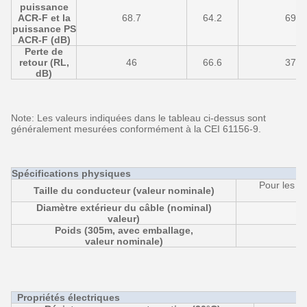
puissance
ACR-F et la
68.7
64.2
69.5
puissance PS
ACR-F (dB)
Perte de
retour (RL,
46
66.6
37.5
dB)
Note: Les valeurs indiquées dans le tableau ci-dessus sont
généralement mesurées conformément à la CEI 61156-9.
Spécifications physiques
Pour les vé
Taille du conducteur (valeur nominale)
Diamètre extérieur du câble (nominal)
valeur)
Poids (305m, avec emballage,
valeur nominale)
Propriétés électriques