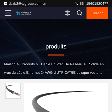
dszb2@tcgroup.com.cn
86--15601820477
Citation
produits
Maison
>
Produits
>
Câble En Vrac De Réseau
>
Solide en
vrac du câble Ethernet 24AWG d'UTP CAT5E puisque veste
extérieure de PE