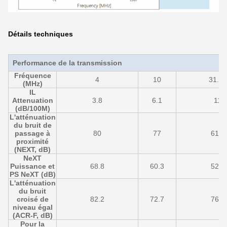
Détails techniques
Performance de la transmission
Fréquence
4
10
31.25
(MHz)
IL
Attenuation
3.8
6.1
11
(dB/100M)
L'atténuation
du bruit de
passage à
80
77
61.1
proximité
(NEXT, dB)
NeXT
Puissance et
68.8
60.3
52.9
PS NeXT (dB)
L'atténuation
du bruit
croisé de
82.2
72.7
76.3
niveau égal
(ACR-F, dB)
Pour la