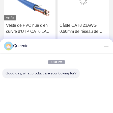
Vidéo
Veste de PVC nue d'en
Câble CAT8 23AWG
cuivre d'UTP CAT6 LAN
0.60mm de réseau de
Cable Network Cable
S/FTP puisque veste de
23AWG
PVC
Queenie
Obtenez le meilleur prix
Obtenez le meilleur prix
6:58 PM
Good day, what product are you looking for?
TC Smart Systems Group
dszb2@tcgroup.com.cn
86--15601820477