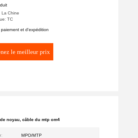
duit
: La Chine
ue: TC
 paiement et d'expédition
nez le meilleur prix
 de noyau
,
câble du mtp om4
r:
MPO/MTP