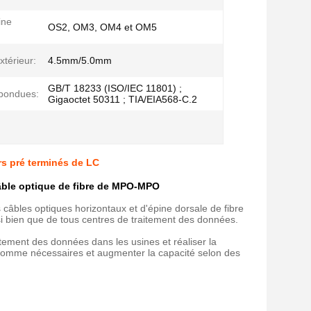
ine
OS2, OM3, OM4 et OM5
xtérieur:
4.5mm/5.0mm
GB/T 18233 (ISO/IEC 11801) ;
pondues:
Gigaoctet 50311 ; TIA/EIA568-C.2
s pré terminés de LC
âble optique de fibre de MPO-MPO
 câbles optiques horizontaux et d'épine dorsale de fibre
 bien que de tous centres de traitement des données.
ement des données dans les usines et réaliser la
s comme nécessaires et augmenter la capacité selon des