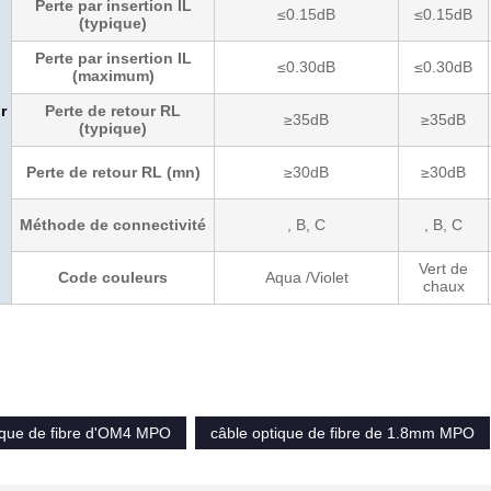
Perte par insertion IL
≤0.15dB
≤0.15dB
(typique)
Perte par insertion IL
≤0.30dB
≤0.30dB
(maximum)
r
Perte de retour RL
≥35dB
≥35dB
(typique)
Perte de retour RL (mn)
≥30dB
≥30dB
Méthode de connectivité
, B, C
, B, C
Vert de
Code couleurs
Aqua /Violet
chaux
ique de fibre d'OM4 MPO
câble optique de fibre de 1.8mm MPO