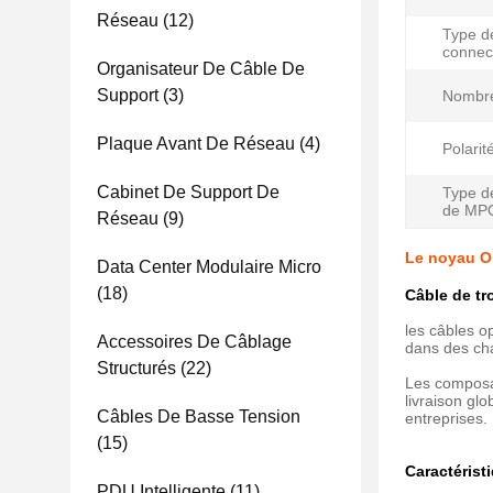
Réseau
(12)
Type d
connec
Organisateur De Câble De
Support
(3)
Nombre
Plaque Avant De Réseau
(4)
Polarit
Cabinet De Support De
Type d
de MP
Réseau
(9)
Le noyau O
Data Center Modulaire Micro
(18)
Câble de t
les câbles o
Accessoires De Câblage
dans des cha
Structurés
(22)
Les composan
livraison gl
Câbles De Basse Tension
entreprises.
(15)
Caractérist
PDU Intelligente
(11)