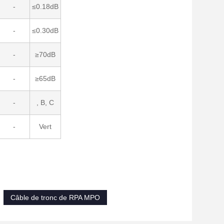
-
≤0.18dB
-
≤0.30dB
-
≥70dB
-
≥65dB
-
, B, C
-
Vert
Câble de tronc de RPA MPO