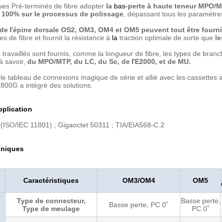
ues Pré-terminés de fibre adopter
la
bas-
perte à haute teneur MPO/M
 100% sur le processus de polissage
, dépassant tous les paramètr
 de
l'
épine dorsale OS2, OM3, OM4 et OM5 peuvent tout être fourn
ies de fibre et fournit la résistance à
la
traction optimale de sorte que
le
 travaillés sont fournis, comme la longueur de fibre, les types de branc
à savoir,
du MPO/MTP, du LC, du Sc, de
l'
E2000, et de MU.
 le tableau de connexions magique de série et allié avec les cassettes av
800G a intégré des solutions.
plication
(ISO/IEC 11801) ; Gigaoctet 50311 ; TIA/EIA568-C.2
hniques
Caractéristiques
OM3/OM4
OM5
Type de connecteur,
Basse perte,
Basse perte, PC 0˚
Type de meulage
PC 0˚