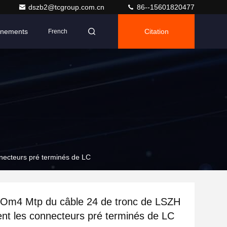
dszb2@tcgroup.com.cn
86--15601820477
nements
Citation
French
necteurs pré terminés de LC
 Om4 Mtp du câble 24 de tronc de LSZH
nt les connecteurs pré terminés de LC