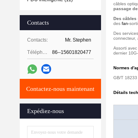
câbles optiq
passage de
Des câbles
Contacts
des
fan-
sort
Des services
connecteur, 
Contacts:
Mr. Stephen
Assorti avec
Téléphone:
86--15601820477
dernier 10G-
Normes d'ap
GB/T 18233 
Contactez-nous maintenant
Détails tec
Expédiez-nous