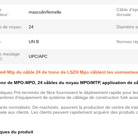
e
Câble d'ép
masculin/femelle
teur:
dorsale:
 de noyau:
24
Diamètre e
é:
UN B
Normes ré
e meulage
UPC/APC
O:
m4 Mtp du câble 24 de tronc de LSZH Mpo câblent les connecteur
ronc de MPO-MPO, 24 câbles du noyau MPO/MTP, application de c
ptiques Pré-terminés de fibre fournissent le déploiement rapide pour les
mbres d'équipement de système de câblage de construction futé aussi
ts normalisés, De-machinés, assurent la production de centre de trait
obale aux clients. Les clients peuvent rapidement acquérir des produit
iques du produit