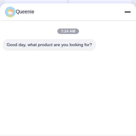
pré terminé le câble
terminé le câble de fibre
optique de fibre
Queenie
Obtenez le meilleur prix
Obtenez le meilleur prix
7:24 AM
Good day, what product are you looking for?
TC Smart Systems Group
dszb2@tcgroup.com.cn
86--15601820477
No.618, Guangxing Rd, secteur de Songjiang, Changhaï,
P.R. China
Bonne qualité de la Chine Câble optique de fibre de MPO