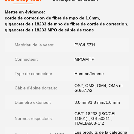
Mettre en évidence:
corde de correction de fibre de mpo de 1.6mm
,
gigaoctet de t 18233 de mpo de fibre de corde de correction
,
gigaoctet de t 18233 MPO de câble de tronc
Matériau de la veste:
PVC/LSZH
Connecteur:
MPO/MTP
Type de connecteur:
Homme/femme
OS2, OM3, OM4, OM5 et
Câble d'épine dorsale:
G.657.A2
Diamètre extérieur:
3.0 mm/1.8 mm/1.6 mm
GB/T 18233 (ISO/CEI
Normes respectées:
11801) ; GB 50311 ;
TIA/EIA568-C.2
Les produits de la catégorie