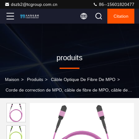
dszb2@tcgroup.com.cn
86--15601820477
Citation
produits
Maison
>
Produits
>
Câble Optique De Fibre De MPO
>
Corde de correction de MPO, câble de fibre de MPO, câble de
tronc de MPO, câble de MPO/MTP