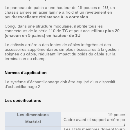
Le panneau de patch a une hauteur de 19 pouces et 1U, un
châssis arrière en acier laminé à froid et un revêtement en
poudre
excellente résistance à la corrosion
.
Conçu dans une structure modulaire, il abrite tous les
connecteurs de la série 110 de TC et peut accueillir
au plus 20
(chacun en 5 paires) en hauteur de 1U
.
Le châssis arrière a des fentes de câbles intégrées et des
accessoires supplémentaires simples nécessaires à la gestion
soignée du câble, réduisant l'impact du poids du câble sur la
terminaison du champ.
Normes d'application
Le système d'échantillonnage doit être équipé d'un dispositif
d'échantillonnage.2
Les spécifications
Les dimensions
19 pouces, 
Cadre avant et support arrière pour 
Matériel
zin
Les États membres doivent fournir de