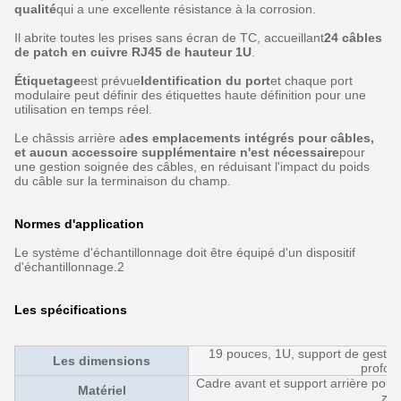
qualité
qui a une excellente résistance à la corrosion.
Il abrite toutes les prises sans écran de TC, accueillant
24 câbles
de patch en cuivre RJ45 de hauteur 1U
.
Étiquetage
est prévue
Identification du port
et chaque port
modulaire peut définir des étiquettes haute définition pour une
utilisation en temps réel.
Le châssis arrière a
des emplacements intégrés pour câbles,
et aucun accessoire supplémentaire n'est nécessaire
pour
une gestion soignée des câbles, en réduisant l'impact du poids
du câble sur la terminaison du champ.
Normes d'application
Le système d'échantillonnage doit être équipé d'un dispositif
d'échantillonnage.2
Les spécifications
19 pouces, 1U, support de gestio
Les dimensions
profon
Cadre avant et support arrière pour 
Matériel
zin