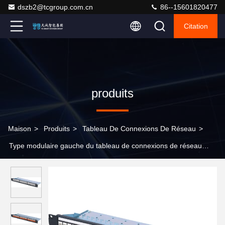
dszb2@tcgroup.com.cn
86--15601820477
Citation
produits
Maison
>
Produits
>
Tableau De Connexions De Réseau
>
Type modulaire gauche du tableau de connexions de réseau
d'UTP CAT6A CAT6 CAT5E 1U 24