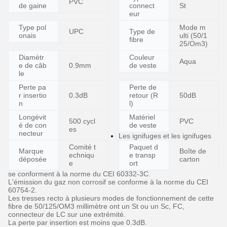
PVC
de gaine
connect
St
eur
Type pol
Mode m
UPC
Type de
onais
ulti (50/1
fibre
25/Om3)
Diamètr
Couleur
Aqua
e de câb
0.9mm
de veste
le
Perte pa
Perte de
r insertio
0.3dB
retour (R
50dB
n
l)
Longévit
Matériel
500 cycl
PVC
é de con
de veste
es
necteur
Les ignifuges et les ignifuges
Comité t
Paquet d
Marque
Boîte de
echniqu
e transp
déposée
carton
e
ort
se conforment à la norme du CEI 60332-3C.
L'émission du gaz non corrosif se conforme à la norme du CEI
60754-2.
Les tresses recto à plusieurs modes de fonctionnement de cette
fibre de 50/125/OM3 millimètre ont un St ou un Sc, FC,
connecteur de LC sur une extrémité.
La perte par insertion est moins que 0.3dB.