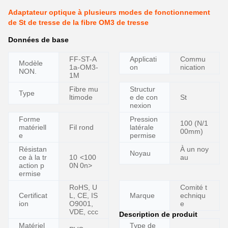
Adaptateur optique à plusieurs modes de fonctionnement
de St de tresse de la fibre OM3 de tresse
Données de base
FF-ST-A
Applicati
Commu
Modèle
1a-OM3-
on
nication
NON.
1M
Fibre mu
Structur
Type
ltimode
e de con
St
nexion
Forme
Pression
100 (N/1
matériell
Fil rond
latérale
00mm)
e
permise
Résistan
À un noy
Noyau
ce à la tr
10
<100
au
action p
0N
0n>
ermise
RoHS, U
Comité t
Certificat
L, CE, IS
Marque
echniqu
ion
O9001,
e
VDE, ccc
Description de produit
Matériel
Type de