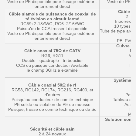
Veste de PE disponible pour l'usage extérieur -
Veste de PE di
enterrement direct
Câble à 
Câble siamois de puissance de coaxial de
2 - 2
télévision en circuit fermé
Inoor/exté
RG59+2-18AWG, RG6+2/16AWG
10 types de
Puisqu'ou le CCA tressent disponible
Tube de type arc/
Veste de PE disponible pour l'usage extérieur -
S
enterrement direct
PE, PVC, 
Cuivre in
Câble coaxial 75Ω de CATV
Pan
RG6, RG11
Mod
Double - quadruple - tri bouclier
D
CCS ou puisque conducteur Available
Tab
le champ 3GHz a examiné
Système de
Câble coaxial 50Ω de rf
RG58, RG142, RG174, RG216, RG400, et
d'autres
Patch
Puisqu'ou conducteur de comité technique
Tableau de 
PE solide ou isolation de PE de mousse
Adapt
Puisque, tresse de comité technique ou de Sc
Tre
Modu
Solution compl
Sécurité et câble sain
A
2 à 24 noyaux