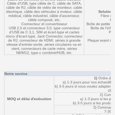
Câble d'USB, type câble de C, câble de SATA,
câble de RJ, câble de vidéo de moniteur, cable
électrique, câble des véhicules à moteur, câble
Solution
médical, câble industriel, câble d'ascenseur,
Fibre opt
câble composé, etc.
Fib
Connecteur et convertisseur
Boîte de petite ta
USB 2,0 et connecteur 3,0, type connecteur
Boîte de l'inf
d'USB de C 3,1, SIM et écart-type et cartes
Pris
micro d'écart-type, Jack Connector, connecteur
M
de RJ, connecteur de HDMI, séries à grande
Plaque avant mul
vitesse d'entrée-sortie, séries circulaires va-et-
vient, connecteurs de carte mère, séries
N8/M12, type-c combiné/HUB, etc.
Notre service
1)
Ordre d'éc
a) 1-3 jours pour nos échantillon
b) 3-5 jours si vous voulez adapter v
clien
2) Comm
MOQ et délai d'exécution
a) 1-3 jours si les pr
b) 3-5 jours si les produit
3) Commande
7-30 j