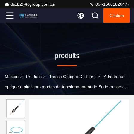
dszb2@tcgroup.com.cn
86--15601820477
Citation
produits
Maison
>
Produits
>
Tresse Optique De Fibre
>
Adaptateur
optique à plusieurs modes de fonctionnement de St de tresse de
la fibre OM3 de tresse