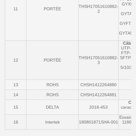
GYXH/G
THSH17051610882-
11
PORTÉE
2
GYTA/S-
GYFTZA- 
GYTA53-4
Câble
UTP-11/
FTP-11/
THSH17051610882-
SFTP-11
12
PORTÉE
3
5/10/20
13
ROHS
CHSH1412264880
14
ROHS
CHSH1412264881
Cri
15
DELTA
2018-453
caracté
Essais d
16
Intertek
180801871SHA-001
11801-