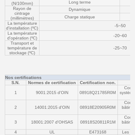
Long terme
(N/100mm)
Rayon de
Dynamique
cintrage
Charge statique
(millimètres)
La température
-5~50
d'installation (ºC)
La température
-20~60
d'opération (ºC)
Transport et
température de
-25~70
stockage (ºC)
Nos certifications
S.N.
Normes de certification
Certification non.
Conce
1
9001:2015 d'OIN
08918Q21785R0M
système 
po
Conce
2
14001:2015 d'OIN
08918E20905R0M
bâtimen
Conce
3
18001:2007 d'OHSAS
08918S20811R1M
bâtimen
4
UL
E473168
Les co