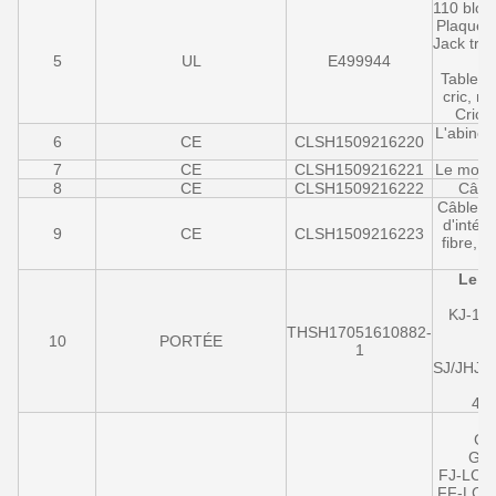
110 bloc
Plaques 
Jack tra
5
UL
E499944
Tableau
cric, m
Crics
L'abinet,
6
CE
CLSH1509216220
7
CE
CLSH1509216221
Le modul
8
CE
CLSH1509216222
Câbl
Câble à
d'intéri
9
CE
CLSH1509216223
fibre, c
Le m
KJ-12/
THSH17051610882-
10
PORTÉE
1
SJ/JHJ/
4/5
GJF
GJF
FJ-LC/
FF-LC/