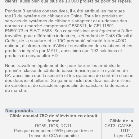
clients, aussi bien que plus de 10 000 projets de point de repère.
Pendant 9 années consécutives, il a été attribué les marques
top10 du système de câblage en Chine. Tous les produits et
services de systèmes de câblage s'adaptent et au-dessus des
normes du marché comprenant GB50311, le CEI 11801,
EN50173 et EIA/TIA568. Ses capacités incluent également l'offre
travaillée pour différentes industries, s'étendant de Cat8 Classll à
Cat5e, de la soudure et le 10G prémonté sécurité à lien 400G
optique, d'infrastructure d'AIM et surveillance des solutions et les
produits intégrés par MPTL, aussi bien que 192 solutions et
produits du noyau ultra HD.
Nous travaillons également dur pour fournir les produits de
première classe de câble de basse tension pour le système de
BA, aussi bien que la sécurité et les systèmes de contrôle chacun
des deux ici et ailleurs. Sa gamme inclut des dizaines de milliers
de variétés et de caractéristiques afin de satisfaire la demande
du marché.
Nos produits
Câble coaxial 75Ω de télévision en circuit
fermé
Câble de la t
RG59, RG6, RG11
CAT3, CAT5E, C
Puisque conducteur 95% puisque tresse
UTP - ftp
Tresse de CCA disponible
Ligne CAT6 