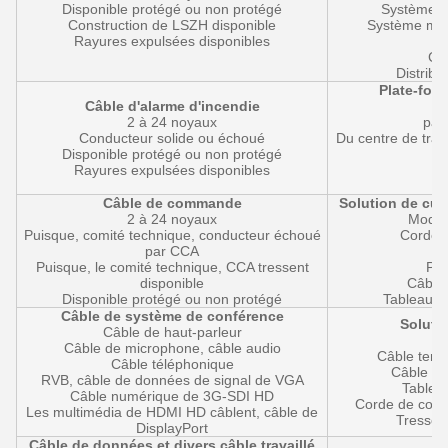
Disponible protégé ou non protégé
Système d
Construction de LSZH disponible
Système modu
Rayures expulsées disponibles
Cli
Distribu
Plate-form
Câble d'alarme d'incendie
2 à 24 noyaux
pan
Conducteur solide ou échoué
Du centre de trai
Disponible protégé ou non protégé
Rayures expulsées disponibles
C
Câ
Câble de commande
Solution de cui
2 à 24 noyaux
Module
Puisque, comité technique, conducteur échoué
Corde d
par CCA
Puisque, le comité technique, CCA tressent
Pla
disponible
Câble
Disponible protégé ou non protégé
Tableau d
Câble de système de conférence
Soluti
Câble de haut-parleur
A
Câble de microphone, câble audio
Câble tend
Câble téléphonique
Câble lâ
RVB, câble de données de signal de VGA
Tablea
Câble numérique de 3G-SDI HD
Corde de correc
Les multimédia de HDMI HD câblent, câble de
Tresse d
DisplayPort
Câble de données et divers câble travaillé