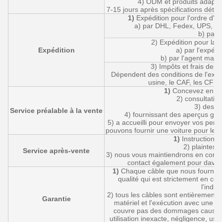
4) ODM et produits adaptés
7-15 jours après spécifications détai
1)
Expédition pour l'ordre d'é
a) par DHL, Fedex, UPS, le 
b) par 
2) Expédition pour la
Expédition
a) par l'expédi
b) par l'agent marit
3) Impôts et frais de t
Dépendent des conditions de l'expé
usine, le CAF, les CFR,
1)
Concevez en fon
2) consultation
3) dessin
Service préalable à la vente
4) fournissant des aperçus grat
5) a accueilli pour envoyer vos perso
pouvons fournir une voiture pour les s
1)
Instructions d
2) plaintes d
Service après-vente
3) nous vous maintiendrons en conta
contact également pour davant
1)
Chaque câble que nous fourniss
qualité qui est strictement en co
l'indus
2) tous les câbles sont entièrement j
Garantie
matériel et l'exécution avec une ga
couvre pas des dommages causés a
utilisation inexacte, négligence, us