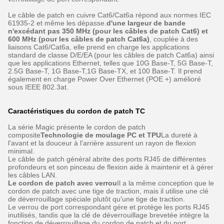
Le câble de patch en cuivre Cat6/Cat6a répond aux normes IEC
61935-2 et même les dépasse.
d'une largeur de bande
n'excédant pas 350 MHz (pour les câbles de patch Cat6) et
600 MHz (pour les câbles de patch Cat6a)
, couplée à des
liaisons Cat6/Cat6a, elle prend en charge les applications
standard de classe D/E/EA (pour les câbles de patch Cat6a) ainsi
que les applications Ethernet, telles que 10G Base-T, 5G Base-T,
2.5G Base-T, 1G Base-T,1G Base-TX, et 100 Base-T. Il prend
également en charge Power Over Ethernet (POE +) amélioré
sous IEEE 802.3at.
Caractéristiques du cordon de patch TC
La série Magic présente le cordon de patch
composite
Technologie de moulage PC et TPU
La dureté à
l'avant et la douceur à l'arrière assurent un rayon de flexion
minimal.
Le câble de patch général abrite des ports RJ45 de différentes
profondeurs et son pinceau de flexion aide à maintenir et à gérer
les câbles LAN.
Le cordon de patch avec verrou
Il a la même conception que le
cordon de patch avec une tige de traction, mais il utilise une clé
de déverrouillage spéciale plutôt qu'une tige de traction.
Le verrou de port correspondant gère et protège les ports RJ45
inutilisés, tandis que la clé de déverrouillage brevetée intègre la
fonction de déverrouillage du cordon de patch et du port.