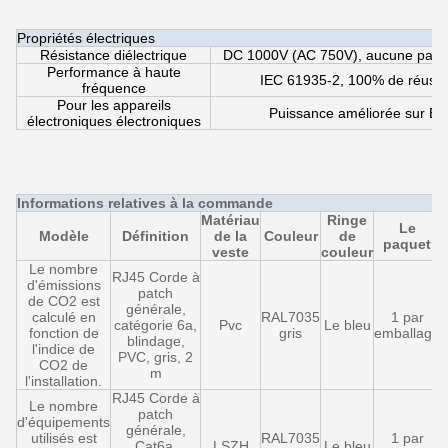
Propriétés électriques
Résistance diélectrique
DC 1000V (AC 750V), aucune panne
Performance à haute
IEC 61935-2, 100% de réussit
fréquence
Pour les appareils
Puissance améliorée sur Eth
électroniques électroniques
Informations relatives à la commande
Matériau
Ringe
Le
Modèle
Définition
de la
Couleur
de
paquet
veste
couleur
Le nombre
RJ45 Corde à
d'émissions
patch
de CO2 est
générale,
calculé en
RAL7035
1 par
catégorie 6a,
Pvc
Le bleu
fonction de
gris
emballage
blindage,
l'indice de
PVC, gris, 2
CO2 de
m
l'installation.
RJ45 Corde à
Le nombre
patch
d'équipements
générale,
utilisés est
RAL7035
1 par
Cat6a,
LSZH
Le bleu