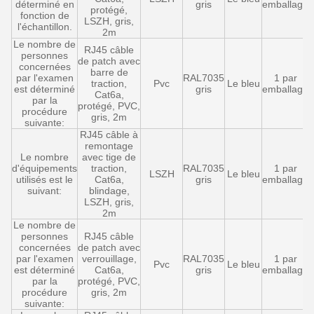
déterminé en
gris
emballage
protégé,
fonction de
LSZH, gris,
l'échantillon.
2m
Le nombre de
RJ45 câble
personnes
de patch avec
concernées
barre de
par l'examen
RAL7035
1 par
traction,
Pvc
Le bleu
est déterminé
gris
emballage
Cat6a,
par la
protégé, PVC,
procédure
gris, 2m
suivante:
RJ45 câble à
remontage
Le nombre
avec tige de
d'équipements
traction,
RAL7035
1 par
LSZH
Le bleu
utilisés est le
Cat6a,
gris
emballage
suivant:
blindage,
LSZH, gris,
2m
Le nombre de
personnes
RJ45 câble
concernées
de patch avec
par l'examen
verrouillage,
RAL7035
1 par
Pvc
Le bleu
est déterminé
Cat6a,
gris
emballage
par la
protégé, PVC,
procédure
gris, 2m
suivante: