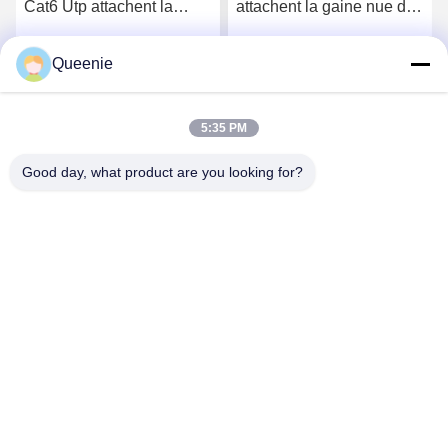
Cat6 Utp attachent la
attachent la gaine nue de
corde de correction Cat6
l'en cuivre LSZH d'UTP
de 28AWG 1m
28AWG du chat 6
Queenie
Obtenez le meilleur prix
Obtenez le meilleur prix
5:35 PM
Good day, what product are you looking for?
TC Smart Systems Group
dszb2@tcgroup.com.cn
86--15601820477
No.618, Guangxing Rd, secteur de Songjiang, Changhaï,
P.R. China