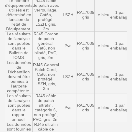
Le nombre
RJ45 câble
d'équipements
de patch avec
utilisés est
verrouillage,
RAL7035
1 par
déterminé en
Cat6a,
LSZH
Le bleu
gris
emballage
fonction de
protégé,
l'état de
LSZH, gris,
l'équipement.
2m
Les résultats
RJ45 Cordon
de l'analyse
de patch
sont publiés
général,
RAL7035
1 par
Pvc
Le bleu
dans le
Cat6, non
gris
emballage
Bulletin de
blindé, PVC,
l'OMS.
gris, 2m
Les données
RJ45 General
de
Patch Cord,
l'échantillon
Cat6, non
RAL7035
1 par
doivent être
LSZH
Le bleu
protégé,
gris
emballage
fournies à
LSZH, gris,
l'autorité
2m
compétente.
Les résultats
RJ45 câble
de l'analyse
de patch
sont publiés
ultrafin,
RAL7035
1 par
Pvc
Le bleu
dans le
catégorie 6,
gris
emballage
rapport
non protégé,
annuel.
PVC, gris, 2m
Les données
RJ45 ultrafin
sont fournies
câble de