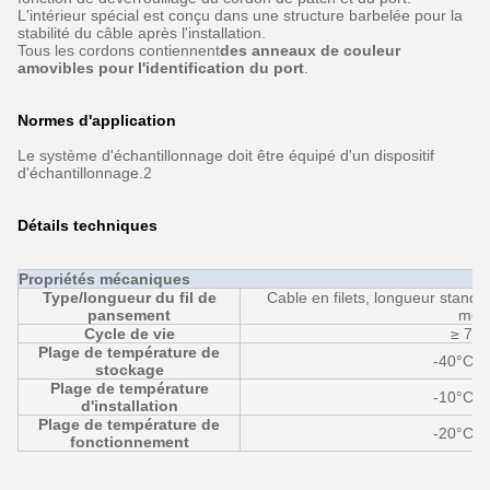
L'intérieur spécial est conçu dans une structure barbelée pour la
stabilité du câble après l'installation.
Tous les cordons contiennent
des anneaux de couleur
amovibles pour l'identification du port
.
Normes d'application
Le système d'échantillonnage doit être équipé d'un dispositif
d'échantillonnage.2
Détails techniques
Propriétés mécaniques
Type/longueur du fil de
Cable en filets, longueur standa
pansement
mes
Cycle de vie
≥ 750
Plage de température de
-40°C à
stockage
Plage de température
-10°C à
d'installation
Plage de température de
-20°C à
fonctionnement