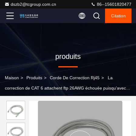
dszb2@tcgroup.com.cn
86--15601820477
Citation
produits
Maison
>
Produits
>
Corde De Correction Rj45
>
La
correction de CAT 6 attachent ftp 26AWG échouée puisqu'avec la
gaine de la serrure LSZH