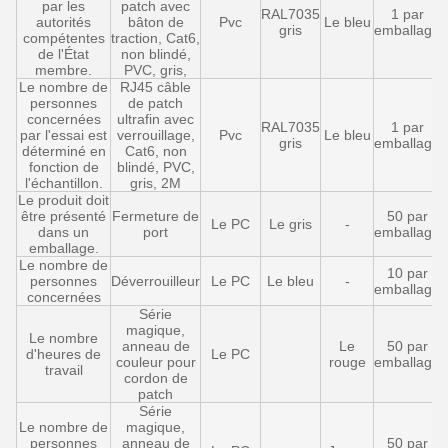
par les
patch avec
RAL7035
1 par
autorités
bâton de
Pvc
Le bleu
gris
emballage
compétentes
traction, Cat6,
de l'État
non blindé,
membre.
PVC, gris,
Le nombre de
RJ45 câble
personnes
de patch
concernées
ultrafin avec
RAL7035
1 par
par l'essai est
verrouillage,
Pvc
Le bleu
gris
emballage
déterminé en
Cat6, non
fonction de
blindé, PVC,
l'échantillon.
gris, 2M
Le produit doit
être présenté
Fermeture de
50 par
Le PC
Le gris
-
dans un
port
emballage
emballage.
Le nombre de
10 par
personnes
Déverrouilleur
Le PC
Le bleu
-
emballage
concernées
Série
magique,
Le nombre
anneau de
Le
50 par
d'heures de
Le PC
couleur pour
rouge
emballage
travail
cordon de
patch
Série
Le nombre de
magique,
personnes
anneau de
50 par