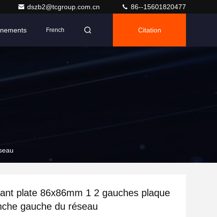
dszb2@tcgroup.com.cn
86--15601820477
nements
Citation
French
éseau
ant plate 86x86mm 1 2 gauches plaque
nche gauche du réseau