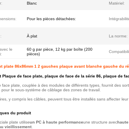
r:
Blanc
Matériel:
mensions:
Pour les pièces détachées:
Intégrabilit
:
À plat
La norme:
avec le
60 g par pièce, 12 kg par boîte (200
Compatibili
):
pièces)
nt plate 86x86mm 1 2 gauches plaque avant blanche gauche du r
rt Plaque de face plate, plaque de face de la série 86, plaque d
 face plate, couplée à des modules de différents types, fournit des sor
s pour le sous-système de câblage des zones de travail.
es, y compris les câbles, peuvent tous être installés sans affecter leur 
iques du produit
iale plate utilise
un PC à haute performance
une structure avec
haute
au vieillissement
.