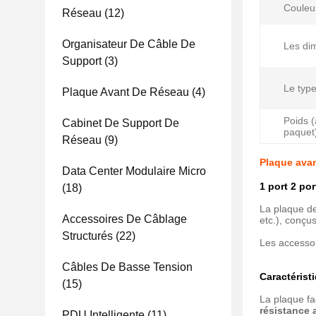
Couleu
Réseau
(12)
Organisateur De Câble De
Les di
Support
(3)
Le type
Plaque Avant De Réseau
(4)
Poids (
Cabinet De Support De
paquet
Réseau
(9)
Plaque ava
Data Center Modulaire Micro
1 port 2 po
(18)
La plaque de
Accessoires De Câblage
etc.), conçu
Structurés
(22)
Les accessoir
Câbles De Basse Tension
Caractérist
(15)
La plaque fac
résistance 
PDU Intelligente
(11)