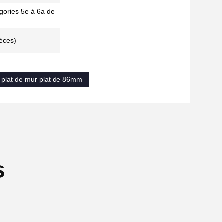
gories 5e à 6a de
ièces)
plat de mur plat de 86mm
s