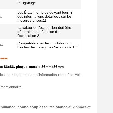
PC ignifuge
Les États membres doivent fournir
é:
des informations détaillées sur les
mesures prises.11
La valeur de l'échantillon doit être
déterminée en fonction de
l'échantillon.2
Compatible avec les modules non
té:
blindés des catégories 5e à 6a de TC
éseau
e face 86x86, plaque murale 86mmx86mm
ties pour les terminaux d'information (données, voix,
fonctionnalité.
 brillance, bonne souplesse, résistance aux chocs et