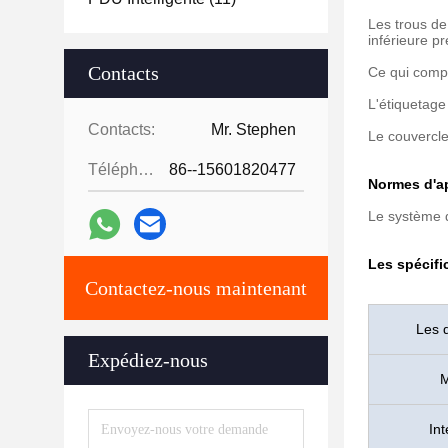
Les trous de 
inférieure p
Contacts
Ce qui compte
L'étiquetage
Contacts:
Mr. Stephen
Le couvercle
Téléphone:
86--15601820477
Normes d'ap
Le système d
Les spécifi
Contactez-nous maintenant
Les 
Expédiez-nous
M
Int