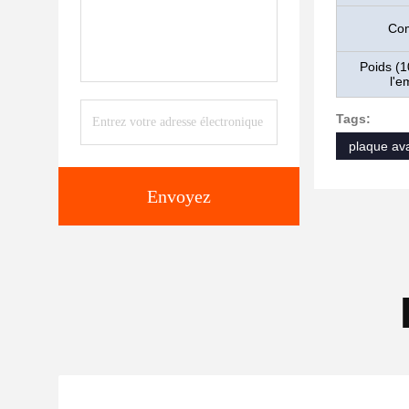
Com
Poids (1
l'e
Tags:
plaque av
Envoyez